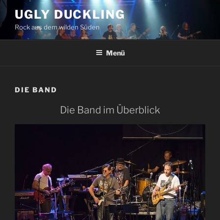
Zum
UGLY DUCKLING
Inhalt
Rock aus dem wilden Süden
springen
Menü
DIE BAND
Die Band im Überblick