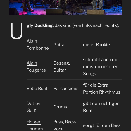
U
gly Duckling
, das sind (von links nach rechts):
Alain
Guitar
unser Rookie
Fombonne
schreibt auch die
Alain
Gesang,
meisten unserer
Fougeras
Guitar
Songs
für die Extra
Ebbe Buhl
Percussions
Portion Rhythmus
Detlev
gibt den richtigen
Drums
Geißl
Beat
Holger
Bass, Back-
sorgt für den Bass
Thumm
Vocal