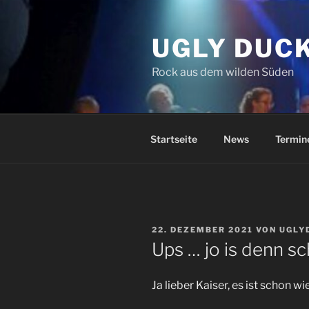
Zum
Inhalt
UGLY DUC
springen
Rock aus dem wilden Süden
Startseite
News
Termin
VERÖFFENTLICHT
22. DEZEMBER 2021
VON
UGLY
AM
Ups … jo is denn 
Ja lieber Kaiser, es ist schon 