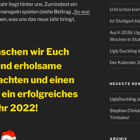
ahr liegt hinter uns. Zumindest ein
Und schon kom
naregeln spielen (siehe Beitrag „
So war
hen, was uns das neue Jahr bringt.
Ist Stuttgart kl
Auch 2026: Ugl
Wochen in Stut
schen wir Euch
Ugly Duckling 
Der Kalender 20
und erholsame
chten und einen
NEUESTE KO
 ein erfolgreiches
UglyDuckling
z
hr 2022!
Stephan Chris
Timbales!
ARCHIV