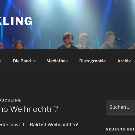
KLING
e
Die Band
Mediathek
Discographie
Archiv
DUCKLING
Suche
scho Weihnochtn?
nach:
wieder soweit … Bald ist Weihnachten!
NEUESTE BE