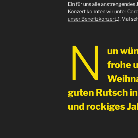
Ein für uns alle anstrengendes J
Konzert konnten wir unter Coro
unser Benefizkonzert
„). Mal se
N
un wün
frohe 
Weihna
guten Rutsch in
und rockiges Ja