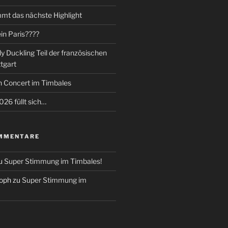
mt das nächste Highlight
ein Paris????
y Duckling Teil der französischen
tgart
in Concert im Timbales
26 füllt sich…
MMENTARE
u
Super Stimmung im Timbales!
toph
zu
Super Stimmung im