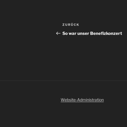
Beitragsnavigation
Vorheriger
ZURÜCK
Beitrag
So war unser Benefizkonzert
Website-Administration